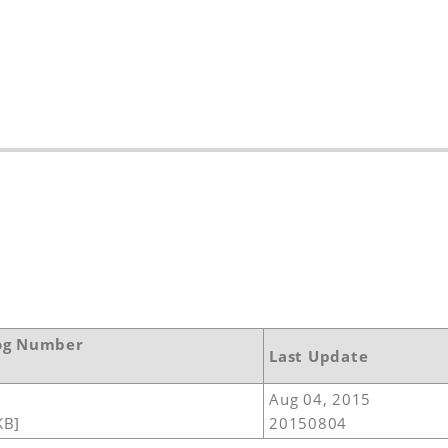
og Number
Last Update
Aug 04, 2015
KB]
20150804