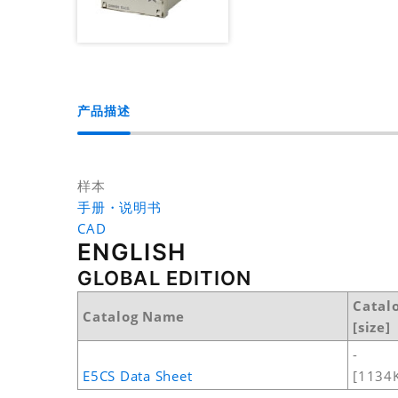
产品描述
样本
手册・说明书
CAD
ENGLISH
GLOBAL EDITION
Catal
Catalog Name
[size]
-
E5CS Data Sheet
[1134