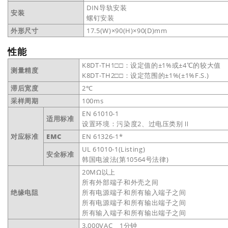
DIN导轨安装
安装
螺钉安装
外形尺寸
17.5(W)×90(H)×90(D)mm
性能
K8DT-TH1□□：设定值的±1%或±4℃的较大值
测量精度
K8DT-TH2□□：设定范围的±1%(±1%F.S.)
滞后宽度
2℃
采样周期
100ms
EN 61010-1
适用标准
设置环境：污染度2、过电压类别Ⅱ
对应标准
EMC
EN 61326-1*
UL 61010-1(Listing)
安全标准
韩国电波法(第10564号法律)
20MΩ以上
所有外部端子和外壳之间
绝缘电阻
所有电源端子和所有输入端子之间
所有电源端子和所有输出端子之间
所有输入端子和所有输出端子之间
3,000VAC 1分钟