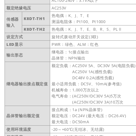
AC100-240V：3.1VA以下
额定绝缘电压
AC253V
热电偶：K、J、T、E
K8DT-TH1
传感器
测温电阻体：Pt100、Pt1000
输入
K8DT-TH2
热电偶：K、J、T、E、B、R、S、PLⅡ
设定方式
旋转式拨动开关设定(3联)
LED显示
PWR：绿色、ALM：红色
继电器：1c接点输出
输出形态
晶体管：NPN输出
额定负载：AC250V 5A、DC30V 5A(电阻负载)
AC250V 1A(感性负载)
DC48V 0.2A(感性负载)
继电器输出接点额定值
最小适用负载：DC5V、10mA(参考值)
机械寿命：1,000万次以上
电气寿命：(AC250V/DC30V 5A)5万次
(AC250V/DC30V 3A)10万次
接点构成：1a (NPN晶体管)
晶体管输出额定值
额定电压：DC24V (最大电压：DC26.4V)
最大电流：DC50mA
使用环境温度
-20～+60℃(无结冰、无结露)