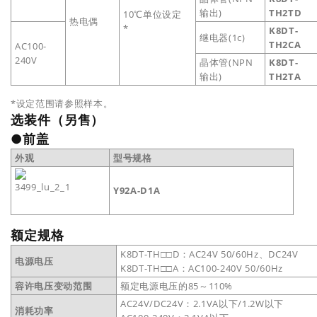
输出)
TH2TD
10℃单位设定
热电偶
*
K8DT-
继电器(1c)
TH2CA
AC100-
240V
晶体管(NPN
K8DT-
输出)
TH2TA
*设定范围请参照样本。
选装件（另售）
●前盖
外观
型号规格
Y92A-D1A
额定规格
K8DT-TH□□D：AC24V 50/60Hz、DC24V
电源电压
K8DT-TH□□A：AC100-240V 50/60Hz
容许电压变动范围
额定电源电压的85～110%
AC24V/DC24V：2.1VA以下/1.2W以下
消耗功率