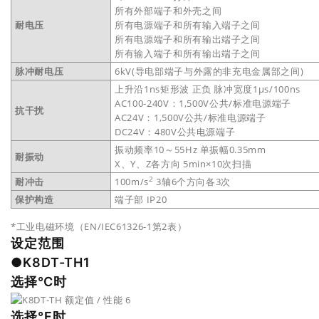
所有外部端子和外壳之间
耐电压
所有电源端子和所有输入端子之间
所有电源端子和所有输出端子之间
所有输入端子和所有输出端子之间
脉冲耐电压
6kV(导电部端子与外露的非充电金属部之间)
上升沿1ns矩形波 正负 脉冲宽度1μs/100ns
AC100-240V：1,500V公共/标准电源端子
抗干扰
AC24V：1,500V公共/标准电源端子
DC24V：480V公共电源端子
振动频率10～55Hz 单振幅0.35mm
耐振动
X、Y、Z各方向 5min×10次扫描
2
耐冲击
100m/s
3轴6个方向各3次
保护构造
端子部 IP20
*工业电磁环境（EN/IEC61326-1第2表）
设定范围
●K8DT-TH1
选择℃时
选择°F时