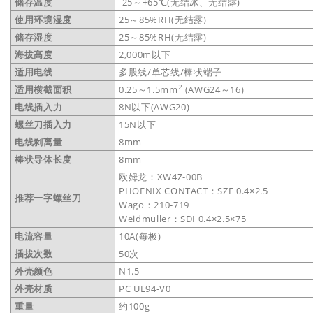
储存温度
-25～+65℃(无结冰、无结露)
使用环境湿度
25～85%RH(无结露)
储存湿度
25～85%RH(无结露)
海拔高度
2,000m以下
适用电线
多股线/单芯线/棒状端子
2
适用横截面积
0.25～1.5mm
(AWG24～16)
电线插入力
8N以下(AWG20)
螺丝刀插入力
15N以下
电线剥离量
8mm
棒状导体长度
8mm
欧姆龙：XW4Z-00B
PHOENIX CONTACT：SZF 0.4×2.5
推荐一字螺丝刀
Wago：210-719
Weidmuller：SDI 0.4×2.5×75
电流容量
10A(每极)
插拔次数
50次
外壳颜色
N1.5
外壳材质
PC UL94-V0
重量
约100g