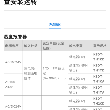
置安装运转
产品描述
温度报警器
设定单位(设定
电源电压
输入种类
输出类型
型号规格
范围)
K8DT-
继电器(1c)
TH1CD
AC/DC24V
晶体管(NPN
K8DT-
热电偶/
1℃/゜F单位设
输出)
TH1TD
铂测温电
定
K8DT-
阻体
(0～999℃/゜F)
继电器(1c)
TH1CA
AC100-
240V
晶体管(NPN
K8DT-
输出)
TH1TA
K8DT-
继电器(1c)
TH2CD
AC/DC24V
晶体管(NPN
K8DT-