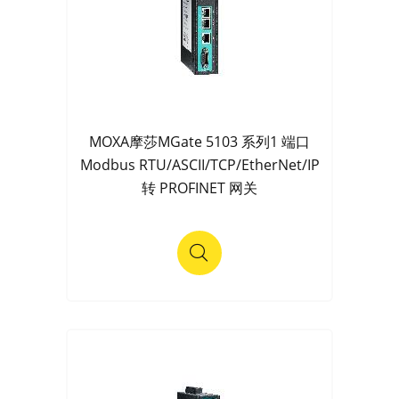
MOXA摩莎MGate 5103 系列1 端口
Modbus RTU/ASCII/TCP/EtherNet/IP
转 PROFINET 网关