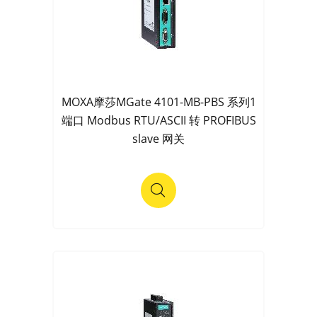
MOXA摩莎MGate 4101-MB-PBS 系列1
端口 Modbus RTU/ASCII 转 PROFIBUS
slave 网关